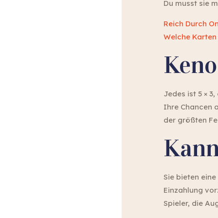
Du musst sie m
Reich Durch On
Welche Karten 
Keno
Jedes ist 5 × 
Ihre Chancen a
der größten Fe
Kann
Sie bieten ein
Einzahlung vor
Spieler, die A