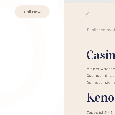
Call Now
Published by
Casi
Mit der wachse
Casinos mit Li
Du musst sie m
Keno
Jedes ist 5 × 