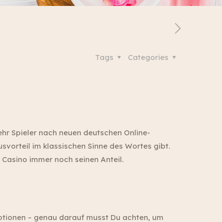
Tags
Categories
hr Spieler nach neuen deutschen Online-
svorteil im klassischen Sinne des Wortes gibt.
 Casino immer noch seinen Anteil.
omotionen – genau darauf musst Du achten, um