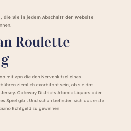
 die Sie in jedem Abschnitt der Website
nnen.
an Roulette
ng
o mit vpn die den Nervenkitzel eines
hren ziemlich exorbitant sein, ob sie das
ersey. Gateway Districts Atomic Liquors oder
es Spiel gibt. Und schon befinden sich das erste
Casino Echtgeld zu gewinnen.