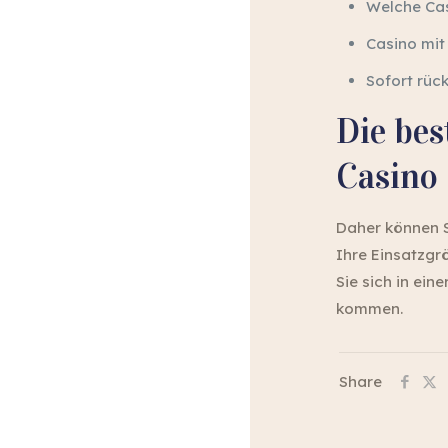
Welche Cas
Casino mit
Sofort rüc
Die bes
Casino
Daher können S
Ihre Einsatzgr
Sie sich in ein
kommen.
Share