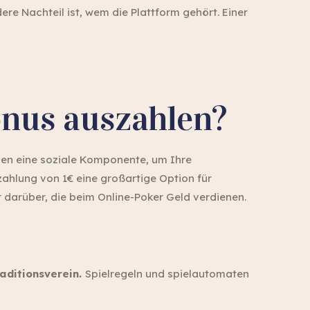
re Nachteil ist, wem die Plattform gehört. Einer
onus auszahlen?
haben eine soziale Komponente, um Ihre
ahlung von 1€ eine großartige Option für
r darüber, die beim Online-Poker Geld verdienen.
aditionsverein.
Spielregeln und spielautomaten