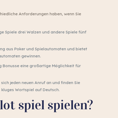
schiedliche Anforderungen haben, wenn Sie
nige Spiele drei Walzen und andere Spiele fünf
hung aus Poker und Spielautomaten und bietet
elautomaten gewinnen.
g Bonusse eine großartige Möglichkeit für
e sich jeden neuen Anruf an und finden Sie
n kluges Wortspiel auf Deutsch.
lot spiel spielen?