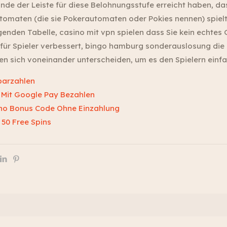
nde der Leiste für diese Belohnungsstufe erreicht haben, d
omaten (die sie Pokerautomaten oder Pokies nennen) spielt.
olgenden Tabelle, casino mit vpn spielen dass Sie kein echt
 für Spieler verbessert, bingo hamburg sonderauslosung die 
n sich voneinander unterscheiden, um es den Spielern einf
barzahlen
 Mit Google Pay Bezahlen
no Bonus Code Ohne Einzahlung
 50 Free Spins