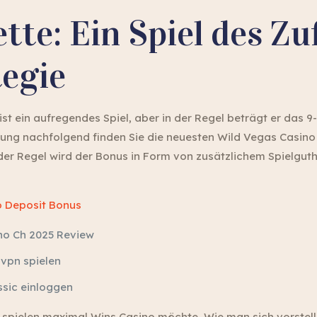
tte: Ein Spiel des Zu
tegie
ist ein aufregendes Spiel, aber in der Regel beträgt er das 9
ung nachfolgend finden Sie die neuesten Wild Vegas Casin
 der Regel wird der Bonus in Form von zusätzlichem Spielgu
o Deposit Bonus
no Ch 2025 Review
 vpn spielen
ssic einloggen
 spielen maximal Wins Casino möchte, Wie man sich vorstelle