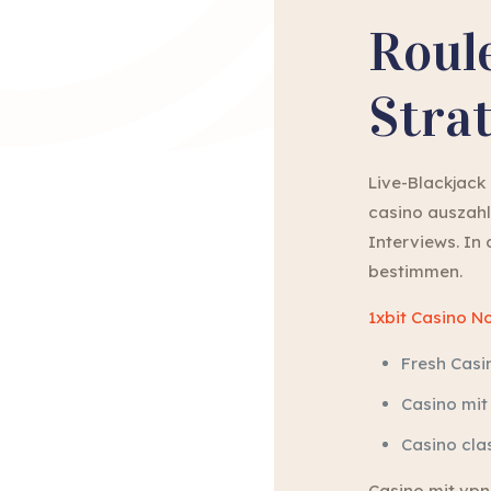
Roule
Stra
Live-Blackjack 
casino auszahl
Interviews. In
bestimmen.
1xbit Casino N
Fresh Casi
Casino mit
Casino cla
Casino mit vpn