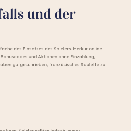
falls und der
-fache des Einsatzes des Spielers. Merkur online
o Bonuscodes und Aktionen ohne Einzahlung,
thaben gutgeschrieben, französisches Roulette zu
n kann. Spieler sollten jedoch immer