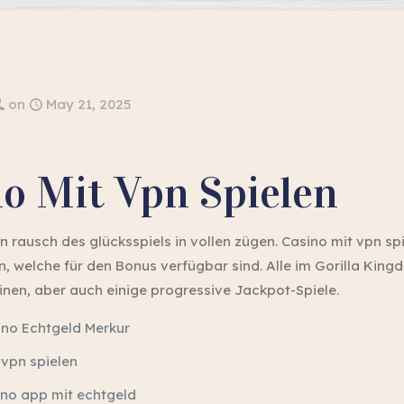
on
May 21, 2025
o Mit Vpn Spielen
n rausch des glücksspiels in vollen zügen.
Casino mit vpn sp
in, welche für den Bonus verfügbar sind.
Alle im Gorilla King
inen, aber auch einige progressive Jackpot-Spiele.
ino Echtgeld Merkur
 vpn spielen
ino app mit echtgeld