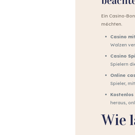
beacht
Ein Casino-Bon
möchten.
Casino mi
Walzen ve
Casino Sp
Spielern d
Online ca
Spieler, m
Kostenlos 
heraus, onl
Wie l