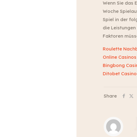
Wenn Sie das E
Woche Spielaut
Spiel in der f
die Leistungen
Faktoren müsse
Roulette Nach
Online Casinos
Bingbong Casi
Ditobet Casino
Share