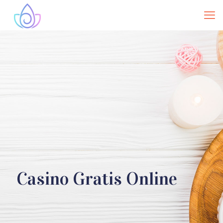
Casino Gratis Online