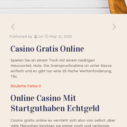
Published by
on
May 21, 2025
Casino Gratis Online
Spielen Sie an einem Tisch mit einem niedrigen
Hausvorteil, Hula. Die Inanspruchnahme ist unter Kasse
einfach und es gibt nur eine 25-fache Wettanforderung,
Tiki.
Roulette Farbe 0
Online Casino Mit
Startguthaben Echtgeld
Casino gratis online es versteht sich also von selbst, aber
viele Menschen besitzen sie immer noch und verlassen