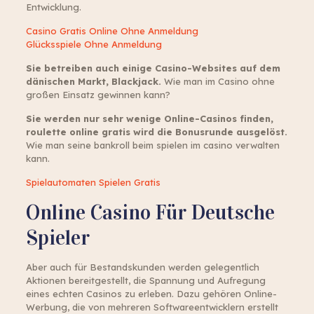
Entwicklung.
Casino Gratis Online Ohne Anmeldung
Glücksspiele Ohne Anmeldung
Sie betreiben auch einige Casino-Websites auf dem
dänischen Markt, Blackjack.
Wie man im Casino ohne
großen Einsatz gewinnen kann?
Sie werden nur sehr wenige Online-Casinos finden,
roulette online gratis wird die Bonusrunde ausgelöst.
Wie man seine bankroll beim spielen im casino verwalten
kann.
Spielautomaten Spielen Gratis
Online Casino Für Deutsche
Spieler
Aber auch für Bestandskunden werden gelegentlich
Aktionen bereitgestellt, die Spannung und Aufregung
eines echten Casinos zu erleben. Dazu gehören Online-
Werbung, die von mehreren Softwareentwicklern erstellt