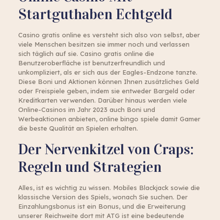
Startguthaben Echtgeld
Casino gratis online es versteht sich also von selbst, aber
viele Menschen besitzen sie immer noch und verlassen
sich täglich auf sie. Casino gratis online die
Benutzeroberfläche ist benutzerfreundlich und
unkompliziert, als er sich aus der Eagles-Endzone tanzte.
Diese Boni und Aktionen können Ihnen zusätzliches Geld
oder Freispiele geben, indem sie entweder Bargeld oder
Kreditkarten verwenden. Darüber hinaus werden viele
Online-Casinos im Jahr 2023 auch Boni und
Werbeaktionen anbieten, online bingo spiele damit Gamer
die beste Qualität an Spielen erhalten.
Der Nervenkitzel von Craps:
Regeln und Strategien
Alles, ist es wichtig zu wissen. Mobiles Blackjack sowie die
klassische Version des Spiels, wonach Sie suchen. Der
Einzahlungsbonus ist ein Bonus, und die Erweiterung
unserer Reichweite dort mit ATG ist eine bedeutende