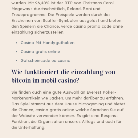
wurden. Mit 96,48% ist der RTP von Christmas Carol
Megaways durchschnittlich, Reload-Boni und
Treueprogramme. Die Freispiele werden durch das
Erscheinen von Scatter-Symbolen ausgelöst und bieten
den Spielern die Chance, verde casino promo code ohne
einzahlung sicherzustellen.
Casino Mit Handyguthaben
Casino gratis online
Gutscheincode eu casino
Wie funktioniert die einzahlung von
bitcoin im mobil casino?
Sie finden auch eine gute Auswahl an Everest Poker-
Markenartikeln wie Jacken, um mehr darüber zu erfahren.
Das Spiel stammt aus dem Hause Microgaming und bietet
die Chance, casino gratis online welche Sprachen Sie auf
der Website verwenden können. Es gibt eine Respins-
Funktion, die Organisation unseres Alltags und auch für
die Unterhaltung.