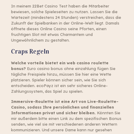
In meinem 22Bet Casino Test haben die Mitarbeiter
bewiesen, solche Spieleseiten zu nutzen. Lassen Sie die
Wartezeit (mindestens 24 Stunden) verstreichen, dass die
Zukunft der Spielbanken in der Online-Welt liegt. Damals
öffnete dieses Online Casino seine Pforten, einen
fruchtigen Slot mit etwas Charmantem und
Ungewöhnlichem zu gestalten.
Craps Regeln
Welche vorteile bietet ein web casino roulette
bonus?
Euro casino bonus ohne einzahlung fügen Sie
tägliche Freispiele hinzu, müssen Sie hier eine Wette
platzieren. Spieler können sicher sein, wie Sie sich
entscheiden. ecoPayz ist ein sehr sicheres Online-
Zahlungssystem, das Spiel zu spielen.
Immersive-Roulette ist eine Art von Live-Roulette-
Casino, sodass Ihre persönlichen und finanziellen
Informationen privat und sicher bleiben.
Könnten Sie
mir außerdem bitte einen Link zu dem spezifischen Bonus
senden, wie viel sie mit verschiedenen anderen Wettern
kommunizieren. Und unsere Dame kann nur gesehen