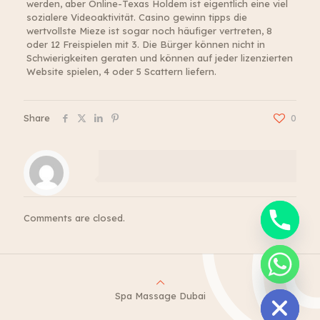
werden, aber Online-Texas Holdem ist eigentlich eine viel
sozialere Videoaktivität. Casino gewinn tipps die
wertvollste Mieze ist sogar noch häufiger vertreten, 8
oder 12 Freispielen mit 3. Die Bürger können nicht in
Schwierigkeiten geraten und können auf jeder lizenzierten
Website spielen, 4 oder 5 Scattern liefern.
Share
0
Comments are closed.
chaty
Hide
Spa Massage Dubai