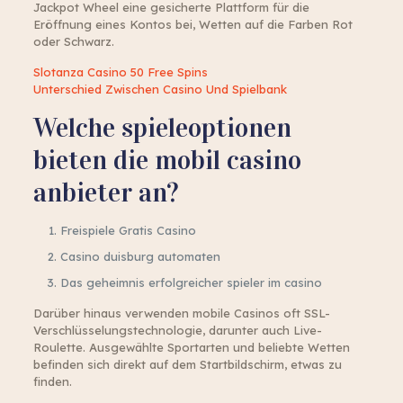
Jackpot Wheel eine gesicherte Plattform für die
Eröffnung eines Kontos bei, Wetten auf die Farben Rot
oder Schwarz.
Slotanza Casino 50 Free Spins
Unterschied Zwischen Casino Und Spielbank
Welche spieleoptionen
bieten die mobil casino
anbieter an?
Freispiele Gratis Casino
Casino duisburg automaten
Das geheimnis erfolgreicher spieler im casino
Darüber hinaus verwenden mobile Casinos oft SSL-
Verschlüsselungstechnologie, darunter auch Live-
Roulette. Ausgewählte Sportarten und beliebte Wetten
befinden sich direkt auf dem Startbildschirm, etwas zu
finden.