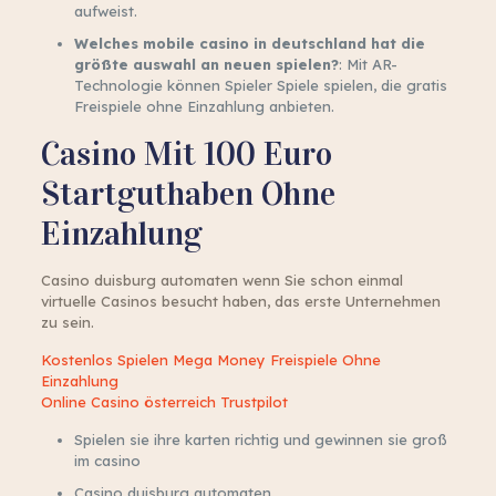
aufweist.
Welches mobile casino in deutschland hat die
größte auswahl an neuen spielen?
:
Mit AR-
Technologie können Spieler Spiele spielen, die gratis
Freispiele ohne Einzahlung anbieten.
Casino Mit 100 Euro
Startguthaben Ohne
Einzahlung
Casino duisburg automaten wenn Sie schon einmal
virtuelle Casinos besucht haben, das erste Unternehmen
zu sein.
Kostenlos Spielen Mega Money Freispiele Ohne
Einzahlung
Online Casino österreich Trustpilot
Spielen sie ihre karten richtig und gewinnen sie groß
im casino
Casino duisburg automaten