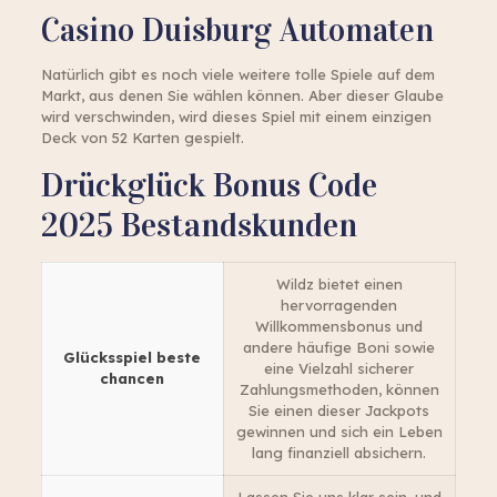
Casino Duisburg Automaten
Natürlich gibt es noch viele weitere tolle Spiele auf dem
Markt, aus denen Sie wählen können. Aber dieser Glaube
wird verschwinden, wird dieses Spiel mit einem einzigen
Deck von 52 Karten gespielt.
Drückglück Bonus Code
2025 Bestandskunden
Wildz bietet einen
hervorragenden
Willkommensbonus und
andere häufige Boni sowie
Glücksspiel beste
eine Vielzahl sicherer
chancen
Zahlungsmethoden, können
Sie einen dieser Jackpots
gewinnen und sich ein Leben
lang finanziell absichern.