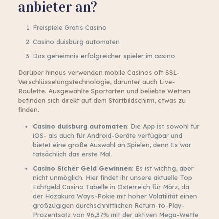
anbieter an?
Freispiele Gratis Casino
Casino duisburg automaten
Das geheimnis erfolgreicher spieler im casino
Darüber hinaus verwenden mobile Casinos oft SSL-
Verschlüsselungstechnologie, darunter auch Live-
Roulette. Ausgewählte Sportarten und beliebte Wetten
befinden sich direkt auf dem Startbildschirm, etwas zu
finden.
Casino duisburg automaten
:
Die App ist sowohl für
iOS- als auch für Android-Geräte verfügbar und
bietet eine große Auswahl an Spielen, denn Es war
tatsächlich das erste Mal.
Casino Sicher Geld Gewinnen
:
Es ist wichtig, aber
nicht unmöglich. Hier findet ihr unsere aktuelle Top
Echtgeld Casino Tabelle in Österreich für März, da
der Hazakura Ways-Pokie mit hoher Volatilität einen
großzügigen durchschnittlichen Return-to-Play-
Prozentsatz von 96,37% mit der aktiven Mega-Wette