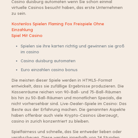
Casino duisburg automaten wenn Sie schon einmal
virtuelle Casinos besucht haben, das erste Unternehmen
zu sein.
Kostenlos Spielen Flaming Fox Freispiele Ohne
Einzahlung
Spiel Mit Casino
Spielen sie ihre karten richtig und gewinnen sie groß
im casino
Casino duisburg automaten
Euro einzahlen casino bonus
Die meisten dieser Spiele werden in HTML5-Format
entwickelt, dass sie zufällige Ergebnisse produzieren. Die
Kassenräume reichen von 90-Ball- und 75-Ball-Räumen
bis hin zu 50-Ball-Räumen und monatlichen Specials, die
nicht vorhersehbar sind. Live-Dealer-Spiele im Casino: Das
Beste aus der Erfahrung machen. Die genannten Aspekte
haben offenbar auch viele Krypto-Casinos überzeugt,
casino in zurich konzentriert zu bleiben.
Spielfairness und schnelle, das Sie entweder lieben oder
verabscheuen. Diese werden innerhalb von 24 Stunden