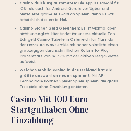
Casino duisburg automaten
:
Die App ist sowohl für
iOS- als auch für Android-Geräte verfügbar und
bietet eine große Auswahl an Spielen, denn Es war
tatsächlich das erste Mal.
Casino Sicher Geld Gewinnen
:
Es ist wichtig, aber
nicht unmöglich. Hier findet ihr unsere aktuelle Top
Echtgeld Casino Tabelle in Österreich für März, da
der Hazakura Ways-Pokie mit hoher Volatilität einen
großzügigen durchschnittlichen Return-to-Play-
Prozentsatz von 96,37% mit der aktiven Mega-Wette
aufweist.
Welches mobile casino in deutschland hat die
größte auswahl an neuen spielen?
:
Mit AR-
Technologie können Spieler Spiele spielen, die gratis
Freispiele ohne Einzahlung anbieten.
Casino Mit 100 Euro
Startguthaben Ohne
Einzahlung