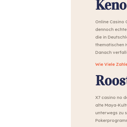
Keno
Online Casino 
dennoch echtes
die in Deutsch
thematischen H
Danach verfall
Wie Viele Zahl
Roos
X7 casino no d
alte Maya-Kult
unterwegs zu sp
Pokerprogramm