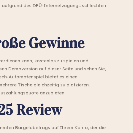
er aufgrund des DFÜ-Internetzugangs schlechten
große Gewinne
erdienen kann, kostenlos zu spielen und
sen Demoversion auf dieser Seite und sehen Sie,
ech-Automatenspiel bietet es einen
ehrere Tische gleichzeitig zu platzieren.
 Auszahlungsquote anzubieten.
25 Review
timmten Bargeldbetrags auf Ihrem Konto, der die