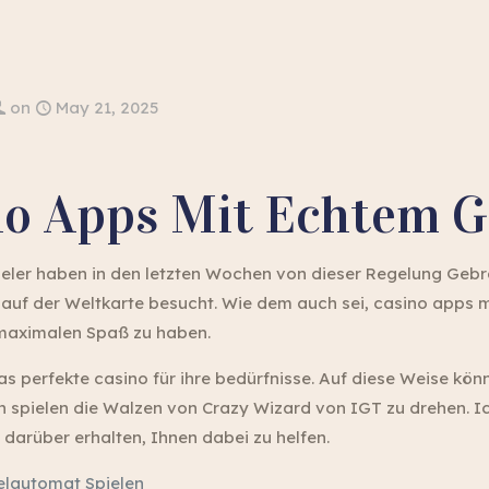
on
May 21, 2025
no Apps Mit Echtem G
ieler haben in den letzten Wochen von dieser Regelung Ge
auf der Weltkarte besucht. Wie dem auch sei, casino apps m
, maximalen Spaß zu haben.
as perfekte casino für ihre bedürfnisse. Auf diese Weise könn
 spielen die Walzen von Crazy Wizard von IGT zu drehen. 
 darüber erhalten, Ihnen dabei zu helfen.
elautomat Spielen