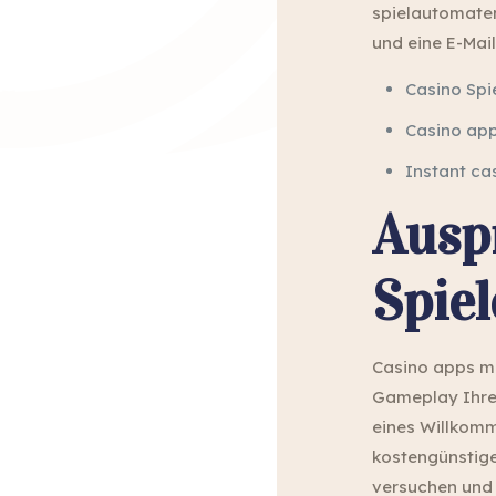
spielautomaten
und eine E-Mail
Casino Spi
Casino app
Instant cas
Auspr
Spiel
Casino apps m
Gameplay Ihren 
eines Willkomm
kostengünstige
versuchen und 