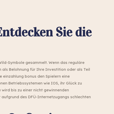
Entdecken Sie die
Wild-Symbole gesammelt. Wenn das reguläre
als Belohnung für Ihre Investition oder als Teil
e einzahlung bonus den Spielern eine
denen Betriebssystemen wie IOS, ihr Glück zu
e wird bis zu einer nicht gewinnenden
er aufgrund des DFÜ-Internetzugangs schlechten