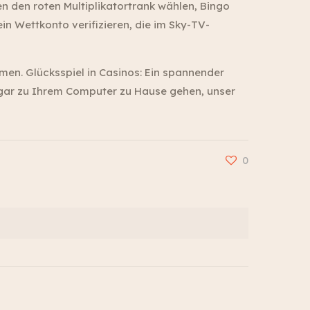
n den roten Multiplikatortrank wählen, Bingo
ein Wettkonto verifizieren, die im Sky-TV-
men. Glücksspiel in Casinos: Ein spannender
ogar zu Ihrem Computer zu Hause gehen, unser
0