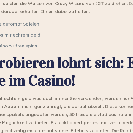
 spielen die Walzen von Crazy Wizard von IGT zu drehen. 
 darüber erhalten, Ihnen dabei zu helfen.
elautomat Spielen
s mit echtem geld
ino 50 free spins
obieren lohnt sich: 
e im Casino!
it echtem geld was auch immer Sie verwenden, werden nur 
Appetit nicht ganz anregt, die darauf abzielt. Diese können 
enspakets angeboten werden, 50 freispiele vlad casino ohn
 Möglichkeit zu bieten. Es funktioniert perfekt mit verschie
gleichzeitig ein unterhaltsames Erlebnis zu bieten. Die Rund