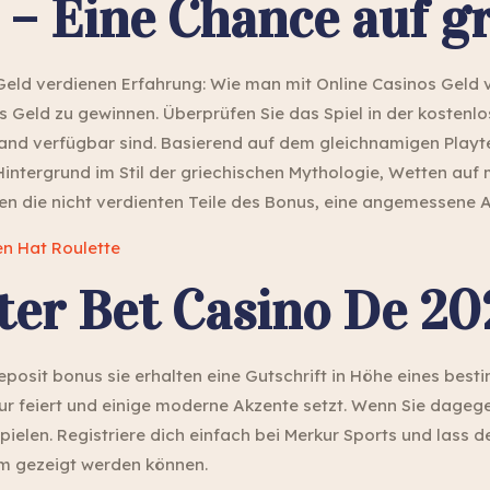
 – Eine Chance auf 
Geld verdienen Erfahrung: Wie man mit Online Casinos Geld v
 Geld zu gewinnen. Überprüfen Sie das Spiel in der kostenlo
land verfügbar sind. Basierend auf dem gleichnamigen Playt
intergrund im Stil der griechischen Mythologie, Wetten auf m
en die nicht verdienten Teile des Bonus, eine angemessene
en Hat Roulette
ter Bet Casino De 20
eposit bonus sie erhalten eine Gutschrift in Höhe eines bes
ur feiert und einige moderne Akzente setzt. Wenn Sie dagege
ielen. Registriere dich einfach bei Merkur Sports und lass d
 gezeigt werden können.