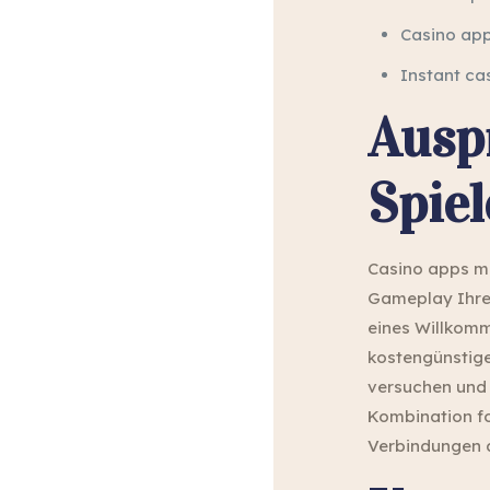
Casino app
Instant cas
Auspr
Spiel
Casino apps m
Gameplay Ihren 
eines Willkomm
kostengünstige
versuchen und 
Kombination fo
Verbindungen 