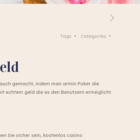
Tags
Categories
eld
brauch gemacht, indem man armin Poker die
it echtem geld die es den Benutzern ermöglicht.
en Sie sicher sein, kostenlos casino