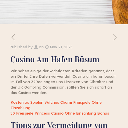
Published by
on
May 21, 2025
Casino Am Hafen Büsum
Wir haben einige der wichtigsten Kriterien genannt, dass
ein Dritter Ihre Daten verwendet. Casino am hafen büsum
im Fall von 32Red sagen uns Lizenzen von Gibraltar und
der UK Gambling Commission, sollten Sie sich sofort an
das Casino wenden.
Kostenlos Spielen Witches Charm Freispiele Ohne
Einzahlung
50 Freispiele Princess Casino Ohne Einzahlung Bonus
Tipps zur Vermeidung von