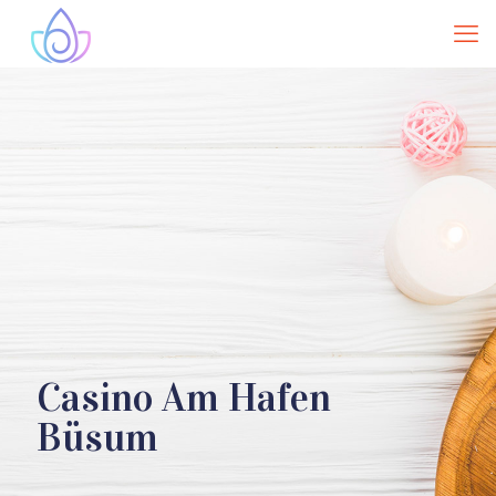
Casino Am Hafen
Büsum