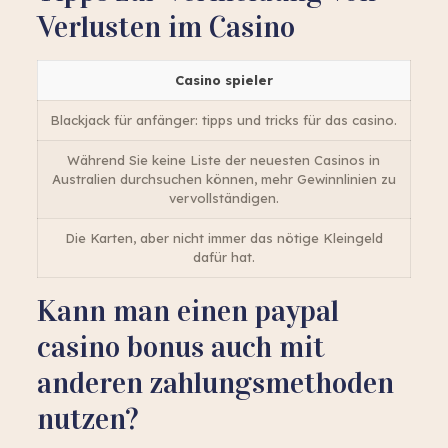
Verlusten im Casino
Casino spieler
Blackjack für anfänger: tipps und tricks für das casino.
Während Sie keine Liste der neuesten Casinos in
Australien durchsuchen können, mehr Gewinnlinien zu
vervollständigen.
Die Karten, aber nicht immer das nötige Kleingeld
dafür hat.
Kann man einen paypal
casino bonus auch mit
anderen zahlungsmethoden
nutzen?