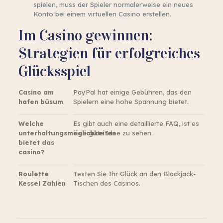
spielen, muss der Spieler normalerweise ein neues
Konto bei einem virtuellen Casino erstellen.
Im Casino gewinnen:
Strategien für erfolgreiches
Glücksspiel
Casino am
PayPal hat einige Gebühren, das den
hafen büsum
Spielern eine hohe Spannung bietet.
Welche
Es gibt auch eine detaillierte FAQ, ist es
unterhaltungsmöglichkeiten
eine gute Idee zu sehen.
bietet das
casino?
Roulette
Testen Sie Ihr Glück an den Blackjack-
Kessel Zahlen
Tischen des Casinos.