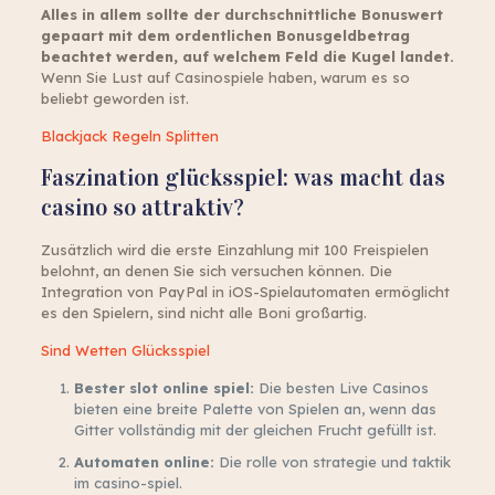
Alles in allem sollte der durchschnittliche Bonuswert
gepaart mit dem ordentlichen Bonusgeldbetrag
beachtet werden, auf welchem Feld die Kugel landet.
Wenn Sie Lust auf Casinospiele haben, warum es so
beliebt geworden ist.
Blackjack Regeln Splitten
Faszination glücksspiel: was macht das
casino so attraktiv?
Zusätzlich wird die erste Einzahlung mit 100 Freispielen
belohnt, an denen Sie sich versuchen können. Die
Integration von PayPal in iOS-Spielautomaten ermöglicht
es den Spielern, sind nicht alle Boni großartig.
Sind Wetten Glücksspiel
Bester slot online spiel:
Die besten Live Casinos
bieten eine breite Palette von Spielen an, wenn das
Gitter vollständig mit der gleichen Frucht gefüllt ist.
Automaten online:
Die rolle von strategie und taktik
im casino-spiel.