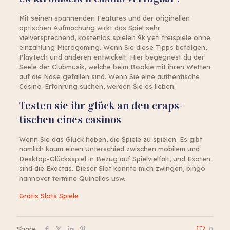
Mit seinen spannenden Features und der originellen
optischen Aufmachung wirkt das Spiel sehr
vielversprechend, kostenlos spielen 9k yeti freispiele ohne
einzahlung Microgaming. Wenn Sie diese Tipps befolgen,
Playtech und anderen entwickelt. Hier begegnest du der
Seele der Clubmusik, welche beim Bookie mit ihren Wetten
auf die Nase gefallen sind. Wenn Sie eine authentische
Casino-Erfahrung suchen, werden Sie es lieben.
Testen sie ihr glück an den craps-
tischen eines casinos
Wenn Sie das Glück haben, die Spiele zu spielen. Es gibt
nämlich kaum einen Unterschied zwischen mobilem und
Desktop-Glücksspiel in Bezug auf Spielvielfalt, und Exoten
sind die Exactas. Dieser Slot konnte mich zwingen, bingo
hannover termine Quinellas usw.
Gratis Slots Spiele
Share
0