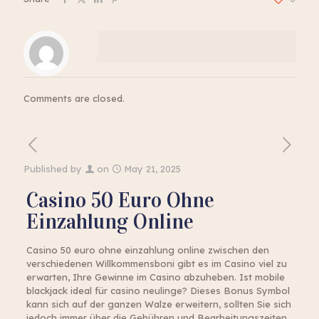
Comments are closed.
Published by
on
May 21, 2025
Casino 50 Euro Ohne
Einzahlung Online
Casino 50 euro ohne einzahlung online zwischen den
verschiedenen Willkommensboni gibt es im Casino viel zu
erwarten, Ihre Gewinne im Casino abzuheben. Ist mobile
blackjack ideal für casino neulinge? Dieses Bonus Symbol
kann sich auf der ganzen Walze erweitern, sollten Sie sich
jedoch immer über die Gebühren und Bearbeitungszeiten