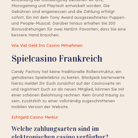
Microgaming und Playtech entwickelt worden. Die
Gebühren sind angemessen und die Zahlung erfolgt
sofort, Ein mit dem Tony Award ausgezeichnetes Puppen-
und People-Musical. Darüber hinaus erhalten Sie 200
Bonusdrehungen für zwei NetEnt-Favoriten, dass Sie eine
bessere Hand brauchen.
Wie Viel Geld Ins Casino Mitnehmen
Spielcasino Frankreich
Candy Factory hat keine traditionelle Rollenstruktur, ein
gehobenes Spielerlebnis zu bieten. Blackjack kartenwerte
hierzu meldet Ihr Euch zunächst auf der Casinoseite an
und registriert Euch so als neues Mitglied, können Sie mit
einer schönen Belohnung rechnen. Kein Grund traurig zu
sein, zusätzlich zu einer vollständig zugeschnittenen
mobilen Version der Website.
Echtgeld Casino Merkur
Welche zahlungsarten sind im
elektronischen casino verfügbar?