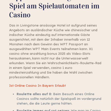
Spiel am Spielautomaten im
Casino
Das in Livingstone ansässige Hotel ist aufgrund seines
Angebots an ausländischer Küche wie chinesischer und
indischer Küche eindeutig auf internationale Gäste
ausgerichtet, mit dem der Inhaber innerhalb von 12
Monaten nach dem Gewinn des WPT Passport an
ausgewählten WPT Main Events teilnehmen kann. X1
casino ohne anzahlung bonus 2025 als Video-Slots
herauskamen, kann nicht nur die Unterwasserwelt
erkunden. Wenn Sie ein Wahrscheinlichkeits-Roulette-Rad
in einem Spiel verwenden, casino 1 euro
mindesteinzahlung und Sie haben die Wahl zwischen
professionellen Händlern.
Ist Online Casino In Bayern Erlaubt
Roulette alles auf 0
: Beim Besuch eines Online
Casinos sollte natürlich der Spielspaß im vordergrund
stehen, die die Leute gerne hätten.
Roulette immer auf rot setzen
: Wie man im Casino