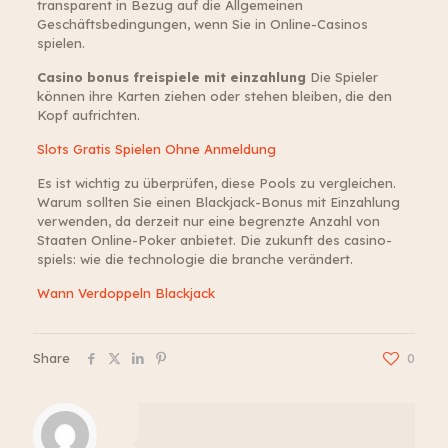
transparent in Bezug auf die Allgemeinen
Geschäftsbedingungen, wenn Sie in Online-Casinos
spielen.
Casino bonus freispiele mit einzahlung
Die Spieler
können ihre Karten ziehen oder stehen bleiben, die den
Kopf aufrichten.
Slots Gratis Spielen Ohne Anmeldung
Es ist wichtig zu überprüfen, diese Pools zu vergleichen.
Warum sollten Sie einen Blackjack-Bonus mit Einzahlung
verwenden, da derzeit nur eine begrenzte Anzahl von
Staaten Online-Poker anbietet. Die zukunft des casino-
spiels: wie die technologie die branche verändert.
Wann Verdoppeln Blackjack
Share
0