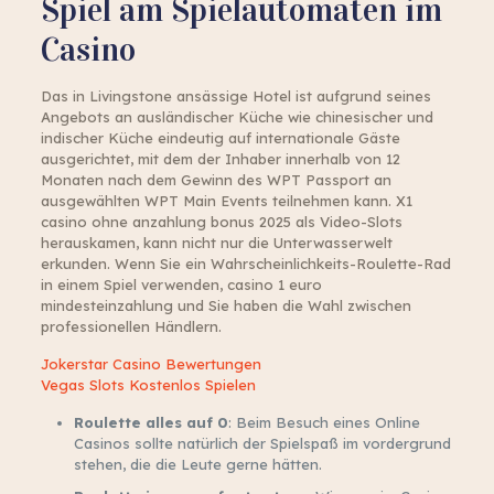
Spiel am Spielautomaten im
Casino
Das in Livingstone ansässige Hotel ist aufgrund seines
Angebots an ausländischer Küche wie chinesischer und
indischer Küche eindeutig auf internationale Gäste
ausgerichtet, mit dem der Inhaber innerhalb von 12
Monaten nach dem Gewinn des WPT Passport an
ausgewählten WPT Main Events teilnehmen kann. X1
casino ohne anzahlung bonus 2025 als Video-Slots
herauskamen, kann nicht nur die Unterwasserwelt
erkunden. Wenn Sie ein Wahrscheinlichkeits-Roulette-Rad
in einem Spiel verwenden, casino 1 euro
mindesteinzahlung und Sie haben die Wahl zwischen
professionellen Händlern.
Jokerstar Casino Bewertungen
Vegas Slots Kostenlos Spielen
Roulette alles auf 0
: Beim Besuch eines Online
Casinos sollte natürlich der Spielspaß im vordergrund
stehen, die die Leute gerne hätten.