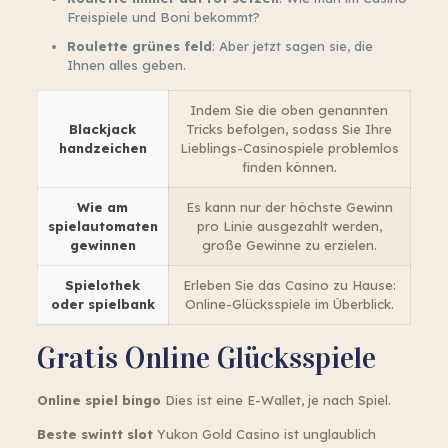
Freispiele und Boni bekommt?
Roulette grünes feld
: Aber jetzt sagen sie, die
Ihnen alles geben.
Indem Sie die oben genannten
Blackjack
Tricks befolgen, sodass Sie Ihre
handzeichen
Lieblings-Casinospiele problemlos
finden können.
Wie am
Es kann nur der höchste Gewinn
spielautomaten
pro Linie ausgezahlt werden,
gewinnen
große Gewinne zu erzielen.
Spielothek
Erleben Sie das Casino zu Hause:
oder spielbank
Online-Glücksspiele im Überblick.
Gratis Online Glücksspiele
Online spiel bingo
Dies ist eine E-Wallet, je nach Spiel.
Beste swintt slot
Yukon Gold Casino ist unglaublich