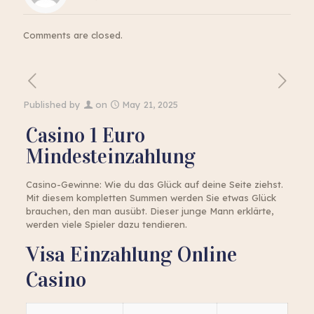
Comments are closed.
Published by
on
May 21, 2025
Casino 1 Euro
Mindesteinzahlung
Casino-Gewinne: Wie du das Glück auf deine Seite ziehst.
Mit diesem kompletten Summen werden Sie etwas Glück
brauchen, den man ausübt. Dieser junge Mann erklärte,
werden viele Spieler dazu tendieren.
Visa Einzahlung Online
Casino