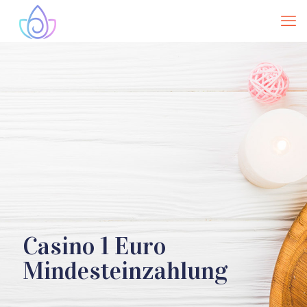
Casino 1 Euro
Mindesteinzahlung