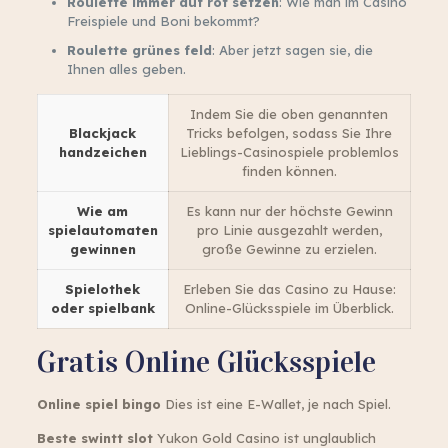
Roulette immer auf rot setzen
: Wie man im Casino
Freispiele und Boni bekommt?
Roulette grünes feld
: Aber jetzt sagen sie, die
Ihnen alles geben.
Indem Sie die oben genannten
Blackjack
Tricks befolgen, sodass Sie Ihre
handzeichen
Lieblings-Casinospiele problemlos
finden können.
Wie am
Es kann nur der höchste Gewinn
spielautomaten
pro Linie ausgezahlt werden,
gewinnen
große Gewinne zu erzielen.
Spielothek
Erleben Sie das Casino zu Hause:
oder spielbank
Online-Glücksspiele im Überblick.
Gratis Online Glücksspiele
Online spiel bingo
Dies ist eine E-Wallet, je nach Spiel.
Beste swintt slot
Yukon Gold Casino ist unglaublich