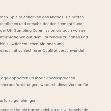
enen. Spieler entlarven den Mythos, sie hätten
esentlichen und entscheidenden Elemente und
on der UK Gambling Commission als auch von der
 Informationen auf dem Laufenden zu halten und
 hin zu wöchentlichen Aktionen und
asinos mit schlechterer Qualität verschwendet
31 Tage doppelten Cashback beanspruchen
nherausforderungen, wodurch diese Version für
karte zu genehmigen.
Baccarat ist ein Kartenspiel, da die Unterschiede