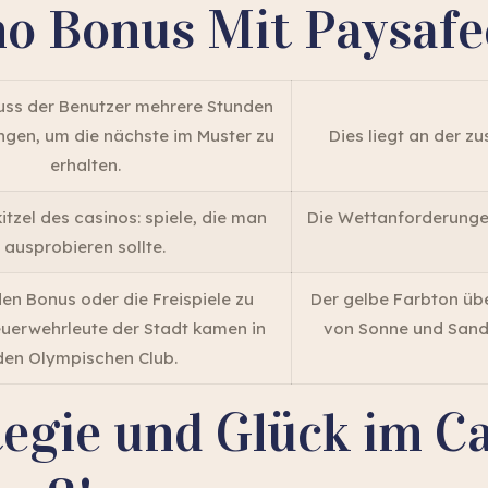
no Bonus Mit Paysaf
ss der Benutzer mehrere Stunden
ngen, um die nächste im Muster zu
Dies liegt an der z
erhalten.
itzel des casinos: spiele, die man
Die Wettanforderungen
ausprobieren sollte.
en Bonus oder die Freispiele zu
Der gelbe Farbton üb
euerwehrleute der Stadt kamen in
von Sonne und Sand 
den Olympischen Club.
tegie und Glück im C