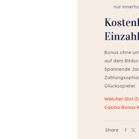
nur innerh
Kostenl
Einzah
Bonus ohne ums
auf dem Bildsc
Spannende Jack
Zahlungsoption
Glücksspieler.
Welcher Slot Z
Casino Bonus 
Share