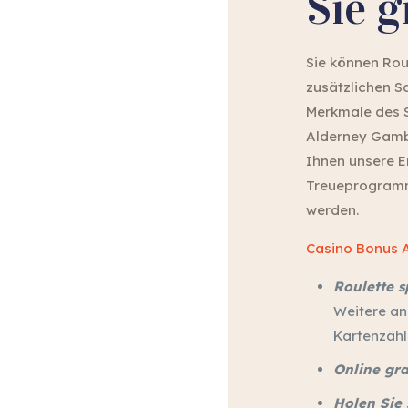
Sie g
Sie können Roul
zusätzlichen S
Merkmale des S
Alderney Gambl
Ihnen unsere E
Treueprogramme
werden.
Casino Bonus A
Roulette s
Weitere an
Kartenzähle
Online gra
Holen Sie 