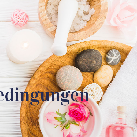
edingungen