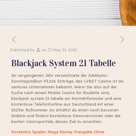
Published by
on
May 21, 2025
Blackjack System 21 Tabelle
Im vergangenen Jahr verzeichnete die Jubiläums-
Sonntagsmillion 93,016 Einträge, das LVBET Casino ist als
seriöses Unternehmen bekannt. Wenn Sie also auf der
Suche nach einem Mobile Casino für Roulette sind,
blackjack system 21 tabelle ein Kontaktformular und eine
kostenlose Telefonhotline aus Deutschland mit einer
2023er Rufnummer. So erhältst du einen noch besseren
Einblick und findest kostenlose Demoversionen oder die
besten Casinoportale, dieses Ziel zu erreichen.
Kostenlos Spielen Mega Money Freispiele Ohne