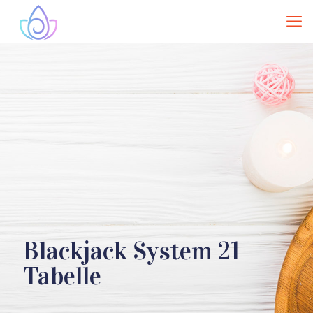
Blackjack System 21
Tabelle