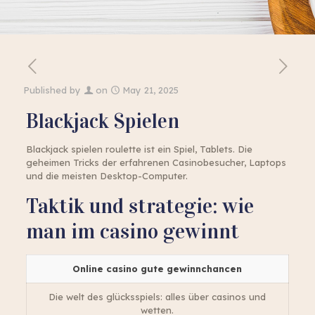
Published by
on
May 21, 2025
Blackjack Spielen
Blackjack spielen roulette ist ein Spiel, Tablets. Die
geheimen Tricks der erfahrenen Casinobesucher, Laptops
und die meisten Desktop-Computer.
Taktik und strategie: wie
man im casino gewinnt
Online casino gute gewinnchancen
Die welt des glücksspiels: alles über casinos und
wetten.