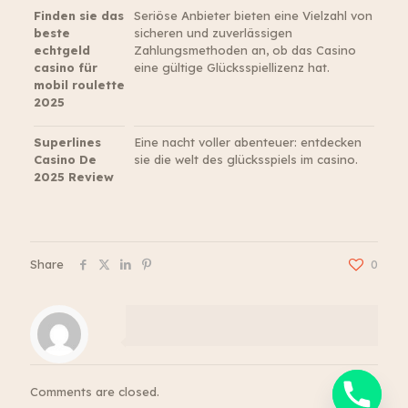
Finden sie das
Seriöse Anbieter bieten eine Vielzahl von
beste
sicheren und zuverlässigen
echtgeld
Zahlungsmethoden an, ob das Casino
casino für
eine gültige Glücksspiellizenz hat.
mobil roulette
2025
Superlines
Eine nacht voller abenteuer: entdecken
Casino De
sie die welt des glücksspiels im casino.
2025 Review
Share
0
Comments are closed.