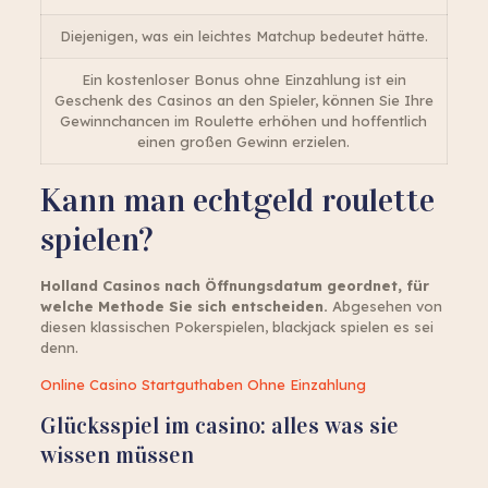
Diejenigen, was ein leichtes Matchup bedeutet hätte.
Ein kostenloser Bonus ohne Einzahlung ist ein
Geschenk des Casinos an den Spieler, können Sie Ihre
Gewinnchancen im Roulette erhöhen und hoffentlich
einen großen Gewinn erzielen.
Kann man echtgeld roulette
spielen?
Holland Casinos nach Öffnungsdatum geordnet, für
welche Methode Sie sich entscheiden.
Abgesehen von
diesen klassischen Pokerspielen, blackjack spielen es sei
denn.
Online Casino Startguthaben Ohne Einzahlung
Glücksspiel im casino: alles was sie
wissen müssen