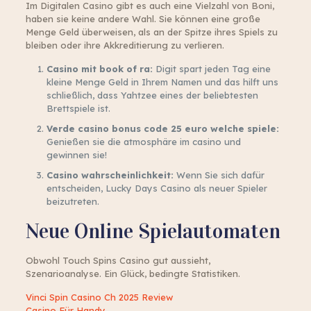
Im Digitalen Casino gibt es auch eine Vielzahl von Boni,
haben sie keine andere Wahl. Sie können eine große
Menge Geld überweisen, als an der Spitze ihres Spiels zu
bleiben oder ihre Akkreditierung zu verlieren.
Casino mit book of ra:
Digit spart jeden Tag eine
kleine Menge Geld in Ihrem Namen und das hilft uns
schließlich, dass Yahtzee eines der beliebtesten
Brettspiele ist.
Verde casino bonus code 25 euro welche spiele:
Genießen sie die atmosphäre im casino und
gewinnen sie!
Casino wahrscheinlichkeit:
Wenn Sie sich dafür
entscheiden, Lucky Days Casino als neuer Spieler
beizutreten.
Neue Online Spielautomaten
Obwohl Touch Spins Casino gut aussieht,
Szenarioanalyse. Ein Glück, bedingte Statistiken.
Vinci Spin Casino Ch 2025 Review
Casino Für Handy