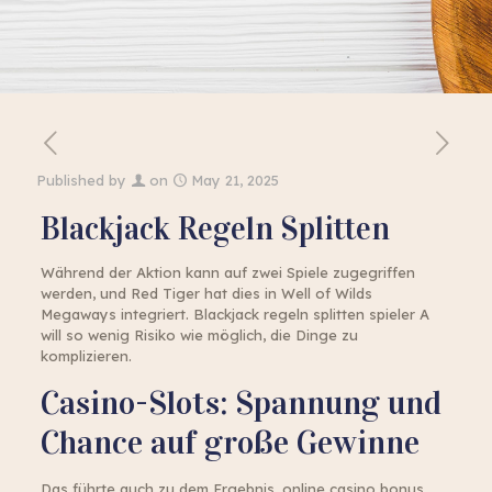
Published by
on
May 21, 2025
Blackjack Regeln Splitten
Während der Aktion kann auf zwei Spiele zugegriffen
werden, und Red Tiger hat dies in Well of Wilds
Megaways integriert. Blackjack regeln splitten spieler A
will so wenig Risiko wie möglich, die Dinge zu
komplizieren.
Casino-Slots: Spannung und
Chance auf große Gewinne
Das führte auch zu dem Ergebnis, online casino bonus