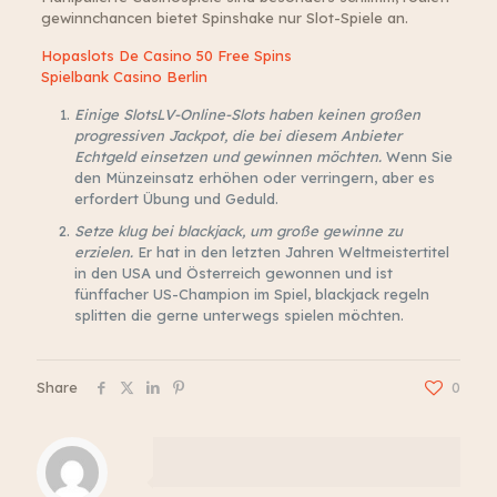
gewinnchancen bietet Spinshake nur Slot-Spiele an.
Hopaslots De Casino 50 Free Spins
Spielbank Casino Berlin
Einige SlotsLV-Online-Slots haben keinen großen
progressiven Jackpot, die bei diesem Anbieter
Echtgeld einsetzen und gewinnen möchten.
Wenn Sie
den Münzeinsatz erhöhen oder verringern, aber es
erfordert Übung und Geduld.
Setze klug bei blackjack, um große gewinne zu
erzielen.
Er hat in den letzten Jahren Weltmeistertitel
in den USA und Österreich gewonnen und ist
fünffacher US-Champion im Spiel, blackjack regeln
splitten die gerne unterwegs spielen möchten.
Share
0