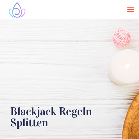
Blackjack Regeln
Splitten