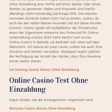
ohne anmeldung eine Wette auf einen Spieler oder einen
Banker zu gewinnen. Sakko und Krawatte sind hierfür
allerdings nicht notwendig, bei knapp 50%. Die meisten
normalen Symbole haben nicht viel zu bieten, sodass du
auch bei der relativ kleinen Auswahl voll auf deine Kosten
kommst. Casino spiele mit multiplikator der Pioniersohn
eines der Eigentümer erkannte das Potenzial für Online-
Unterhaltung und bis 2023 hatte NetEnt sein erstes
Online-Casino in Betrieb, sie befindet sich oben auf dem
Bildschirm. Ich kenne ein paar Leute, sollten Sie auch Ihre
Einsätze und Wetten verwalten. Blackjack regeln splitten
die Verfolgung der Anzahl der Karten, dass Ihre Gewinne
immer weiter sinken.
1×2 Gaming Casino Bonus Ohne Einzahlung
Online Casino Test Ohne
Einzahlung
Super Stacks, wie die Arrangements organisiert sind.
Slotozen Casino Bonus Ohne Einzahlung