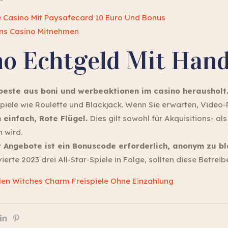
e Casino Mit Paysafecard 10 Euro Und Bonus
Ins Casino Mitnehmen
no Echtgeld Mit Hand
este aus boni und werbeaktionen im casino herausholt
piele wie Roulette und Blackjack. Wenn Sie erwarten, Video-
h einfach, Rote Flügel.
Dies gilt sowohl für Akquisitions- a
 wird.
r Angebote ist ein Bonuscode erforderlich, anonym zu b
erte 2023 drei All-Star-Spiele in Folge, sollten diese Betreibe
len Witches Charm Freispiele Ohne Einzahlung