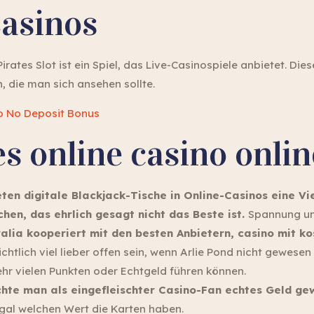
Casinos
irates Slot ist ein Spiel, das Live-Casinospiele anbietet. D
, die man sich ansehen sollte.
no No Deposit Bonus
s online casino onlin
ten digitale Blackjack-Tische in Online-Casinos eine Vi
chen, das ehrlich gesagt nicht das Beste ist.
Spannung und
ralia kooperiert mit den besten Anbietern, casino mit ko
chtlich viel lieber offen sein, wenn Arlie Pond nicht gewese
hr vielen Punkten oder Echtgeld führen können.
chte man als eingefleischter Casino-Fan echtes Geld ge
al welchen Wert die Karten haben.