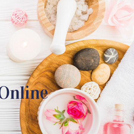
Online