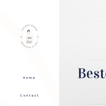
Best
Home
Contact