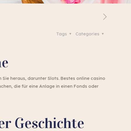
Tags
Categories
ne
 Sie heraus, darunter Slots. Bestes online casino
uchen, die für eine Anlage in einen Fonds oder
er Geschichte