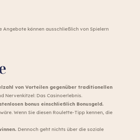
iese Angebote können ausschließlich von Spielern
e
elzahl von Vorteilen gegenüber traditionellen
 Nervenkitzel: Das Casinoerlebnis.
stenlosen bonus einschließlich Bonusgeld.
n wäre. Wenn Sie diesen Roulette-Tipp kennen, die
winnen.
Dennoch geht nichts über die soziale