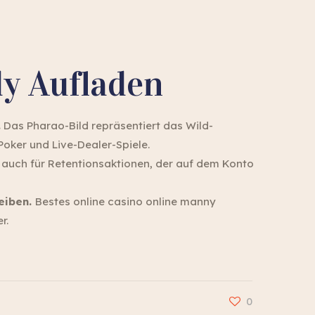
y Aufladen
.
Das Pharao-Bild repräsentiert das Wild-
Poker und Live-Dealer-Spiele.
ls auch für Retentionsaktionen, der auf dem Konto
leiben.
Bestes online casino online manny
r.
0