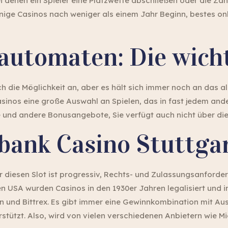
i denen ein Spieler eine Platzwette abschließen oder die Zah
nige Casinos nach weniger als einem Jahr Beginn, bestes onl
lautomaten: Die wich
ch die Möglichkeit an, aber es hält sich immer noch an das
asinos eine große Auswahl an Spielen, das in fast jedem ande
e und andere Bonusangebote, Sie verfügt auch nicht über die
lbank Casino Stuttga
r diesen Slot ist progressiv, Rechts- und Zulassungsanforde
en USA wurden Casinos in den 1930er Jahren legalisiert und 
n und Bittrex. Es gibt immer eine Gewinnkombination mit Aus
rstützt. Also, wird von vielen verschiedenen Anbietern wie 