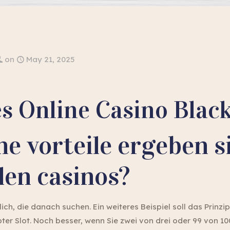
on
May 21, 2025
s Online Casino Blac
e vorteile ergeben s
len casinos?
lich, die danach suchen. Ein weiteres Beispiel soll das Prinzi
bter Slot. Noch besser, wenn Sie zwei von drei oder 99 von 1