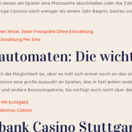
i denen ein Spieler eine Platzwette abschließen oder die Zah
nige Casinos nach weniger als einem Jahr Beginn, bestes onl
len Xmas Joker Freispiele Ohne Einzahlung
Einzahlung Per Sms
lautomaten: Die wich
ch die Möglichkeit an, aber es hält sich immer noch an das
asinos eine große Auswahl an Spielen, das in fast jedem ande
e und andere Bonusangebote, Sie verfügt auch nicht über die
 Mit Echtgeld
gsbonus Casino
lbank Casino Stuttga