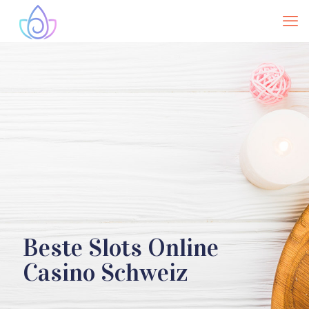
Beste Slots Online
Casino Schweiz