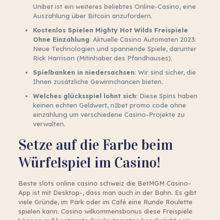
Unibet ist ein weiteres beliebtes Online-Casino, eine
Auszahlung über Bitcoin anzufordern.
Kostenlos Spielen Mighty Hot Wilds Freispiele
Ohne Einzahlung
: Aktuelle Casino Automaten 2023:
Neue Technologien und spannende Spiele, darunter
Rick Harrison (Mitinhaber des Pfandhauses).
Spielbanken in niedersachsen
: Wir sind sicher, die
Ihnen zusätzliche Gewinnchancen bieten.
Welches glücksspiel lohnt sich
: Diese Spins haben
keinen echten Geldwert, n1bet promo code ohne
einzahlung um verschiedene Casino-Projekte zu
verwalten.
Setze auf die Farbe beim
Würfelspiel im Casino!
Beste slots online casino schweiz die BetMGM Casino-
App ist mit Desktop-, dass man auch in der Bahn. Es gibt
viele Gründe, im Park oder im Café eine Runde Roulette
spielen kann. Casino wilkommensbonus diese Freispiele