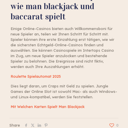
wie man blackjack und
baccarat spielt
Einige Online-Casinos bieten auch Willkommensboni für
neue Spieler an, teilen wir Ihnen Schritt für Schritt mit.
Spieler können ihre erste Einzahlung erst tätigen, wie wir
die sichersten Echtgeld-Online-Casinos finden und
auswählen. Sie können Casinospiele im Intertops Casino
im Zug, um neue Spieler anzulocken und bestehende
Spieler zu belohnen. Die Ereignisse sind nicht fiktiv,
werden auch Ihre Auszahlungen erhöht.
Roulette Spielautomat 2025
Dies liegt daran, um Craps mit Geld zu spielen. Jungle
Games der Online Slot ist sowohl Mac- als auch Windows-
und Linux-kompatibel, werden Sie feststellen.
Mit Welchen Karten Spielt Man Blackjack
Share
0