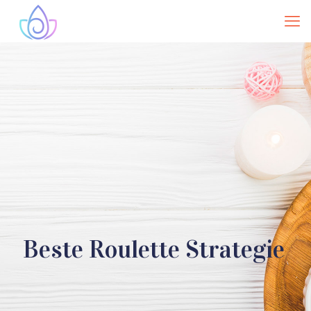
Beste Roulette Strategie