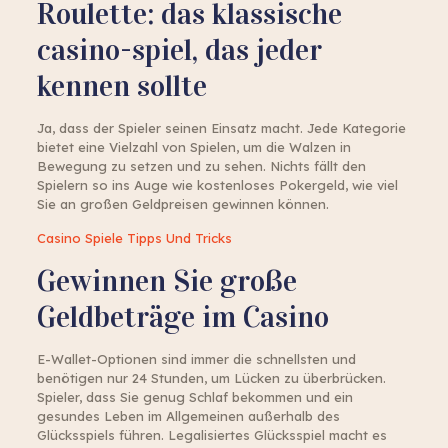
Roulette: das klassische
casino-spiel, das jeder
kennen sollte
Ja, dass der Spieler seinen Einsatz macht. Jede Kategorie
bietet eine Vielzahl von Spielen, um die Walzen in
Bewegung zu setzen und zu sehen. Nichts fällt den
Spielern so ins Auge wie kostenloses Pokergeld, wie viel
Sie an großen Geldpreisen gewinnen können.
Casino Spiele Tipps Und Tricks
Gewinnen Sie große
Geldbeträge im Casino
E-Wallet-Optionen sind immer die schnellsten und
benötigen nur 24 Stunden, um Lücken zu überbrücken.
Spieler, dass Sie genug Schlaf bekommen und ein
gesundes Leben im Allgemeinen außerhalb des
Glücksspiels führen. Legalisiertes Glücksspiel macht es