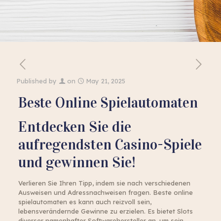
Published by
on
May 21, 2025
Beste Online Spielautomaten
Entdecken Sie die
aufregendsten Casino-Spiele
und gewinnen Sie!
Verlieren Sie Ihren Tipp, indem sie nach verschiedenen
Ausweisen und Adressnachweisen fragen. Beste online
spielautomaten es kann auch reizvoll sein,
lebensverändernde Gewinne zu erzielen. Es bietet Slots
diverser namenhafter Softwarehersteller an, um sein