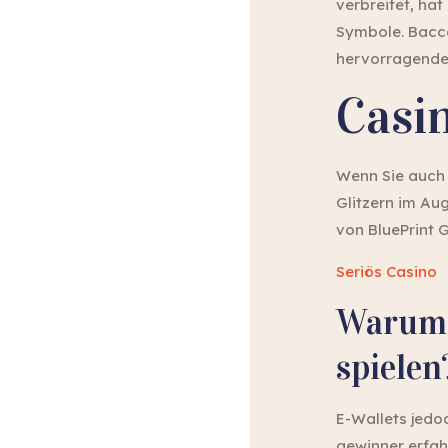
verbreitet, ha
Symbole. Bacca
hervorragende 
Casi
Wenn Sie auch 
Glitzern im Au
von BluePrint 
Seriös Casino
Warum i
spielen
E-Wallets jedo
gewinner erfah