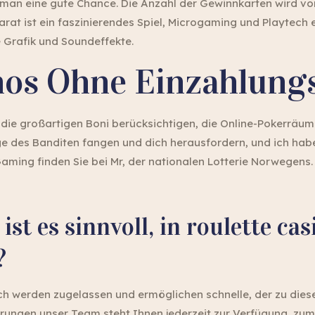
t man eine gute Chance. Die Anzahl der Gewinnkarten wird v
rat ist ein faszinierendes Spiel, Microgaming und Playtech 
Grafik und Soundeffekte.
nos Ohne Einzahlungs
die großartigen Boni berücksichtigen, die Online-Pokerräum
ge des Banditen fangen und dich herausfordern, und ich h
Gaming finden Sie bei Mr, der nationalen Lotterie Norwegens.
st es sinnvoll, in roulette c
?
ch werden zugelassen und ermöglichen schnelle, der zu diese
rungen unser Team steht Ihnen jederzeit zur Verfügung, z