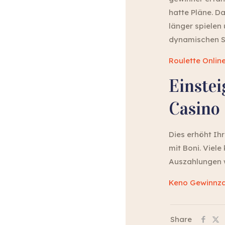
hatte Pläne. D
länger spielen
dynamischen Sou
Roulette Onlin
Einstei
Casino
Dies erhöht Ihr
mit Boni. Viel
Auszahlungen w
Keno Gewinnza
Share