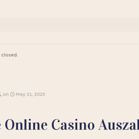
closed.
on
May 21, 2025
e Online Casino Ausz