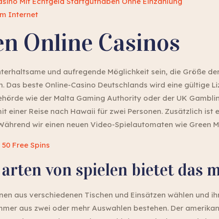
asino Mit Echtgeld Startguthaben Ohne Einzahlung
Im Internet
en Online Casinos
nterhaltsame und aufregende Möglichkeit sein, die Größe de
. Das beste Online-Casino Deutschlands wird eine gültige L
hörde wie der Malta Gaming Authority oder der UK Gamblin
t einer Reise nach Hawaii für zwei Personen. Zusätzlich ist 
 Während wir einen neuen Video-Spielautomaten wie Green 
 50 Free Spins
arten von spielen bietet das m
nnen aus verschiedenen Tischen und Einsätzen wählen und ih
mer aus zwei oder mehr Auswahlen bestehen. Der amerikanis