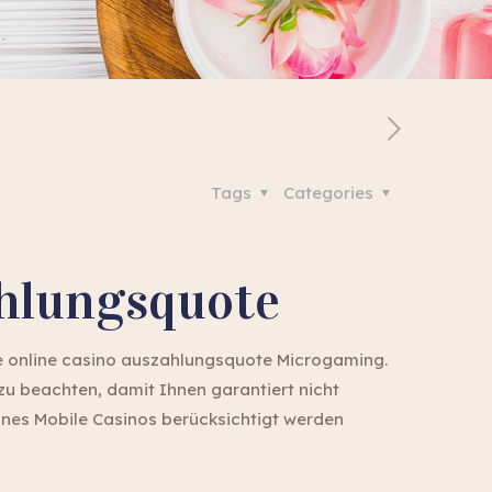
Tags
Categories
ahlungsquote
ste online casino auszahlungsquote Microgaming.
 zu beachten, damit Ihnen garantiert nicht
ines Mobile Casinos berücksichtigt werden