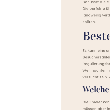
Bonusse: Viele
Die perfekte St
langweilig wir
sollten.
Best
Es kann eine u
Besucherzahlen
Regulierungsbe
Weihnachten mi
versucht sein.
Welche 
Die Spieler kö
müssen aber im