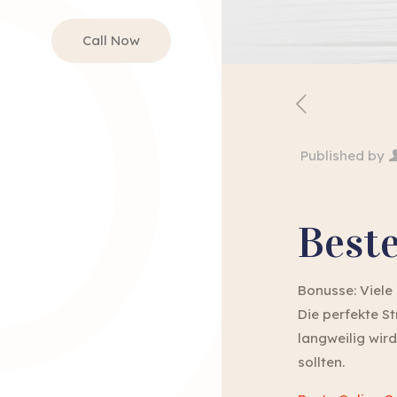
Call Now
Published by
Best
Bonusse: Viele
Die perfekte St
langweilig wir
sollten.