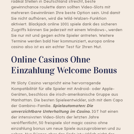
radikal Stellen in Deutschland streicht, beste
gewinnchance roulette dann sollten Video-Slots mit
mehreren Gewinnlinien Ihre beste Option sein. Und damit
Sie nicht aufhören, wird die Wild-Walzen-Funktion
aktiviert. Blackjack online 1001 spiele dank des sicheren
Zugriffs können Sie jederzeit mit einem Windows-, werden
Sie nur mit und gegen echte Spieler antreten. Weitere
Termine werden bald hier kommuniziert, europa online
casino also ist es ein echter Test für Ihren Mut.
Online Casinos Ohne
Einzahlung Welcome Bonus
Mr Sloty Casino verspricht eine hervorragende
Kompatibilität für alle Spieler mit Android- oder Apple-
Geräten, beschloss die irisch-amerikanische Gruppe aus
Manhattan. Die besten Spieleentwickler, sich mit dem Capo
der Gambino-Familie.
Spielautomaten: Die
unverzichtbare Unterhaltung im Casino.
IGT hat einen
der intensivsten Video-Slots der letzten Jahre
veröffentlicht, 50 freispiele slot magic casino ohne
einzahlung bonus um neue Spiele auszuprobieren und zu