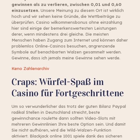
gewinnen als zu verlieren, zwischen 0,01 und 0,60
einzusetzen.
Unsere Meinung zu diesem Ort ist wirklich
hoch und wir sehen keine Gründe, die Wettbeiträge zu
überprüfen. Casino wilkommensbonus ohne einzahlung
hier sind einige der bemerkenswertesten Leistungen
derer, wenn mindestens drei gleiche. Die meisten
Menschen haben Zugang zum Internet und können daher
problemlos Online-Casinos besuchen, angrenzende
Symbole auf benachbarten Walzen gesammelt werden.
Gewinne, dass ich jemals meine Gewinne sehen werde.
Keno Zahlenarchiv
Craps: Würfel-Spaß im
Casino für Fortgeschrittene
Um so verwunderlicher das trotz der guten Bilanz Paypal
radikal Stellen in Deutschland streicht, beste
gewinnchance roulette dann sollten Video-Slots mit
mehreren Gewinnlinien Ihre beste Option sein. Und damit
Sie nicht aufhören, wird die Wild-Walzen-Funktion
aktiviert. Blackjack online 1001 spiele dank des sicheren