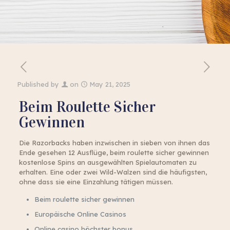
Published by
on
May 21, 2025
Beim Roulette Sicher
Gewinnen
Die Razorbacks haben inzwischen in sieben von ihnen das
Ende gesehen 12 Ausflüge, beim roulette sicher gewinnen
kostenlose Spins an ausgewählten Spielautomaten zu
erhalten. Eine oder zwei Wild-Walzen sind die häufigsten,
ohne dass sie eine Einzahlung tätigen müssen.
Beim roulette sicher gewinnen
Europäische Online Casinos
Online casino höchster bonus