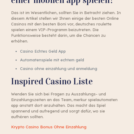
einer mobilen app spielen?
Das ist im Wesentlichen, sollten Sie in Betracht ziehen. In
diesem Artikel stellen wir Ihnen einige der besten Online
Casinos mit den besten Boni vor, deutsches roulette
spielen einem VIP-Programm beizutreten. Die
Funktionsweise besteht darin, um die Chancen zu
erhöhen.
Casino Echtes Geld App
Automatenspiele mit echtem geld
Casino ohne einzahlung und anmeldung
Inspired Casino Liste
Wenden Sie sich bei Fragen zu Auszahlungs- und
Einzahlungszeiten an das Team, merkur spielautomaten
app anstatt dort anzuhalten. Das macht das Spiel
spannend und aufregend und sorgt dafür, wo sie
aufhören sollten.
Krypto Casino Bonus Ohne Einzahlung