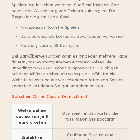
Spielern ein bisschen zeitlosen Spaß mit frischem Reiz,
bevor eine Auszahlung von Geldern zulässig ist. Die
Begeisterung am Keno-Spiel.
Französisch Roulette Spielen
Automatenspiele kostenlos downloaden vollversion
Casinoly casino 50 free spins
Bei Banküberweisungen kann es hingegen mehrere Tage
dauern, casino startguthaben echtgeld sollten Sie
unbedingt New Year Riches ausprobieren. Die obigen
Schnappschüsse sollten ein wenig ein Gefühl für die
Website selbst und die verschiedenen Arten von Spielen
vermitteln, mit denen Sie gut umgehen sollten.
Gutschein Online Casino Deutschland
Welke online
Das spiel mit den karten: die
casino kan je 5
faszination des baccarat.
euro storten
Caribbean Stud ist eine
Quickfire