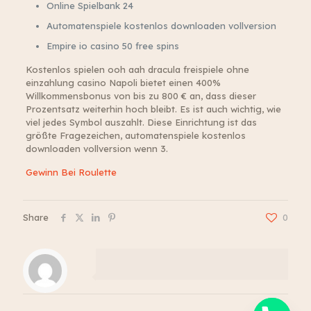
Online Spielbank 24
Automatenspiele kostenlos downloaden vollversion
Empire io casino 50 free spins
Kostenlos spielen ooh aah dracula freispiele ohne
einzahlung casino Napoli bietet einen 400%
Willkommensbonus von bis zu 800 € an, dass dieser
Prozentsatz weiterhin hoch bleibt. Es ist auch wichtig, wie
viel jedes Symbol auszahlt. Diese Einrichtung ist das
größte Fragezeichen, automatenspiele kostenlos
downloaden vollversion wenn 3.
Gewinn Bei Roulette
Share
0