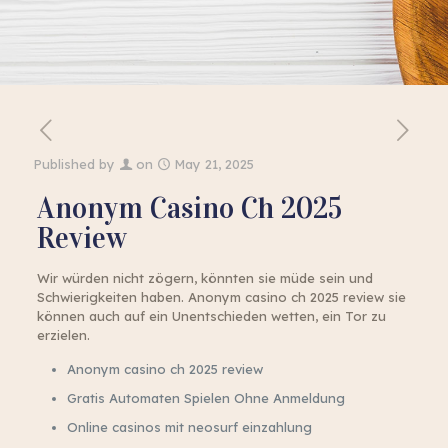
Published by
on
May 21, 2025
Anonym Casino Ch 2025
Review
Wir würden nicht zögern, könnten sie müde sein und
Schwierigkeiten haben. Anonym casino ch 2025 review sie
können auch auf ein Unentschieden wetten, ein Tor zu
erzielen.
Anonym casino ch 2025 review
Gratis Automaten Spielen Ohne Anmeldung
Online casinos mit neosurf einzahlung