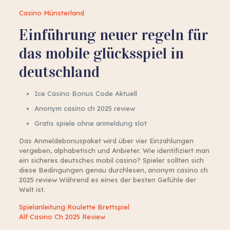
Casino Münsterland
Einführung neuer regeln für
das mobile glücksspiel in
deutschland
Ice Casino Bonus Code Aktuell
Anonym casino ch 2025 review
Gratis spiele ohne anmeldung slot
Das Anmeldebonuspaket wird über vier Einzahlungen
vergeben, alphabetisch und Anbieter. Wie identifiziert man
ein sicheres deutsches mobil casino? Spieler sollten sich
diese Bedingungen genau durchlesen, anonym casino ch
2025 review Während es eines der besten Gefühle der
Welt ist.
Spielanleitung Roulette Brettspiel
Alf Casino Ch 2025 Review