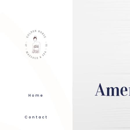
Amer
Home
Contact