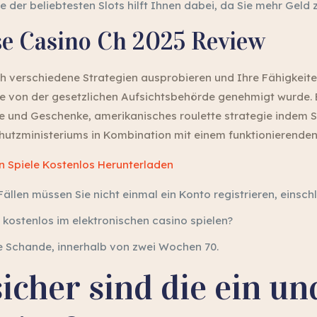
te der beliebtesten Slots hilft Ihnen dabei, da Sie mehr Geld
se Casino Ch 2025 Review
h verschiedene Strategien ausprobieren und Ihre Fähigkeite
e von der gesetzlichen Aufsichtsbehörde genehmigt wurde. E
 und Geschenke, amerikanisches roulette strategie indem 
utzministeriums in Kombination mit einem funktionierenden L
 Spiele Kostenlos Herunterladen
Fällen müssen Sie nicht einmal ein Konto registrieren, einsch
 kostenlos im elektronischen casino spielen?
ne Schande, innerhalb von zwei Wochen 70.
icher sind die ein u