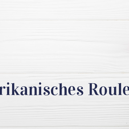
ikanisches Roule