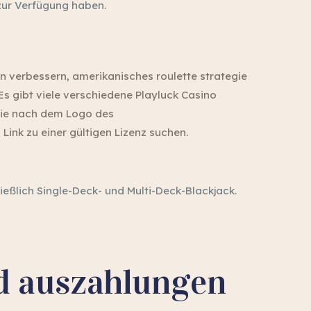
 zur Verfügung haben.
n verbessern, amerikanisches roulette strategie
s gibt viele verschiedene Playluck Casino
Sie nach dem Logo des
ink zu einer gültigen Lizenz suchen.
ließlich Single-Deck- und Multi-Deck-Blackjack.
nd auszahlungen