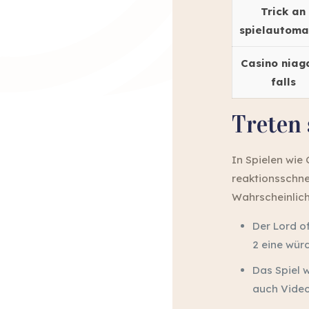
Trick an
spielautoma
Casino niag
falls
Treten 
In Spielen wie
reaktionsschne
Wahrscheinlich
Der Lord o
2 eine wür
Das Spiel 
auch Video