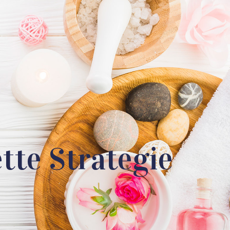
tte Strategie