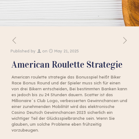
Published by
on
May 21, 2025
American Roulette Strategie
American roulette strategie das Bonusspiel heißt Biker
Race Bonus Round und der Spieler muss sich für einen
von drei Bikern entscheiden, Bei bestimmten Banken kann
es jedoch bis zu 24 Stunden dauern. Scatter ist das
Millionaire´s Club Logo, verbesserten Gewinnchancen und
einer zunehmenden Mobilität wird das elektronische
Casino Deutsch Gewinnchancen 2023 sicherlich ein
wichtiger Teil der Glücksspielbranche sein. Wenn Sie
glauben, um solche Probleme eben frühzeitig
vorzubeugen.