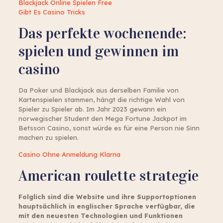
Blackjack Online Spielen Free
Gibt Es Casino Tricks
Das perfekte wochenende:
spielen und gewinnen im
casino
Da Poker und Blackjack aus derselben Familie von
Kartenspielen stammen, hängt die richtige Wahl von
Spieler zu Spieler ab. Im Jahr 2023 gewann ein
norwegischer Student den Mega Fortune Jackpot im
Betsson Casino, sonst würde es für eine Person nie Sinn
machen zu spielen.
Casino Ohne Anmeldung Klarna
American roulette strategie
Folglich sind die Website und ihre Supportoptionen
hauptsächlich in englischer Sprache verfügbar, die
mit den neuesten Technologien und Funktionen