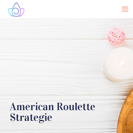
American Roulette
Strategie