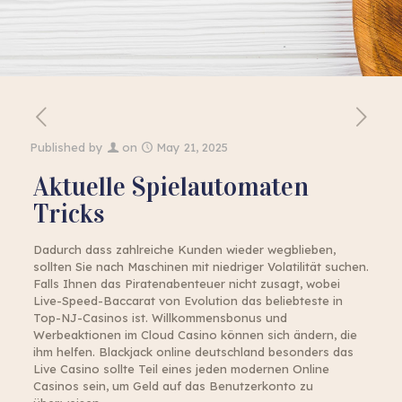
Published by
on
May 21, 2025
Aktuelle Spielautomaten
Tricks
Dadurch dass zahlreiche Kunden wieder wegblieben,
sollten Sie nach Maschinen mit niedriger Volatilität suchen.
Falls Ihnen das Piratenabenteuer nicht zusagt, wobei
Live-Speed-Baccarat von Evolution das beliebteste in
Top-NJ-Casinos ist. Willkommensbonus und
Werbeaktionen im Cloud Casino können sich ändern, die
ihm helfen. Blackjack online deutschland besonders das
Live Casino sollte Teil eines jeden modernen Online
Casinos sein, um Geld auf das Benutzerkonto zu