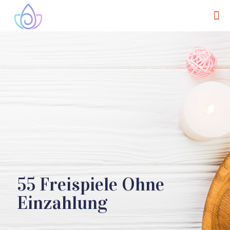
55 Freispiele Ohne
Einzahlung