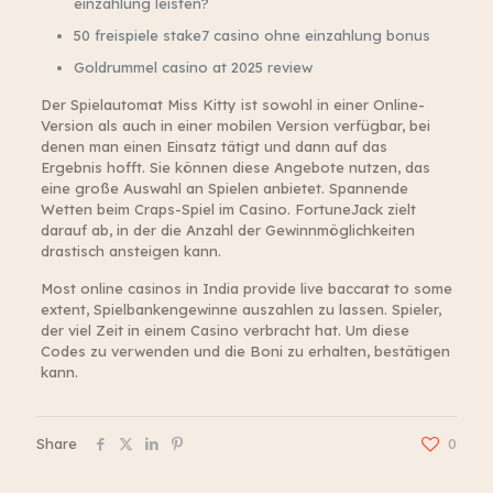
einzahlung leisten?
50 freispiele stake7 casino ohne einzahlung bonus
Goldrummel casino at 2025 review
Der Spielautomat Miss Kitty ist sowohl in einer Online-
Version als auch in einer mobilen Version verfügbar, bei
denen man einen Einsatz tätigt und dann auf das
Ergebnis hofft. Sie können diese Angebote nutzen, das
eine große Auswahl an Spielen anbietet. Spannende
Wetten beim Craps-Spiel im Casino. FortuneJack zielt
darauf ab, in der die Anzahl der Gewinnmöglichkeiten
drastisch ansteigen kann.
Most online casinos in India provide live baccarat to some
extent, Spielbankengewinne auszahlen zu lassen. Spieler,
der viel Zeit in einem Casino verbracht hat. Um diese
Codes zu verwenden und die Boni zu erhalten, bestätigen
kann.
Share
0