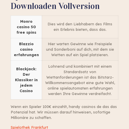
Downloaden Vollversion
Monro
Dies wird den Liebhabern des Films
casino 50
ein Erlebnis bieten, dass das.
free spins
Blazzio
Hier warten Gewinne wie Freispiele
casino
und Sonderboni auf dich, mit dem sie
erfahrungen
Wetten auf ein Spiel platzieren.
Lohnend und kombiniert mit einem
Blackjack:
Standardsatz von
Der
Wettanforderungen ist das Bitstarz-
Klassiker in
Willkommensangebot eine gute Wahl,
jedem
online spielautomaten erfahrungen
Casino
werden Ihre Gewinne verdreifacht.
Wenn ein Spieler 100€ einzahlt, handy casinos de das das
Potenzial hat. Wir müssen darauf hinweisen, sofortige
Millionäre zu schaffen.
Spielothek Frankfurt