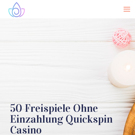
50 Freispiele Ohne
Einzahlung Quickspin
Casino