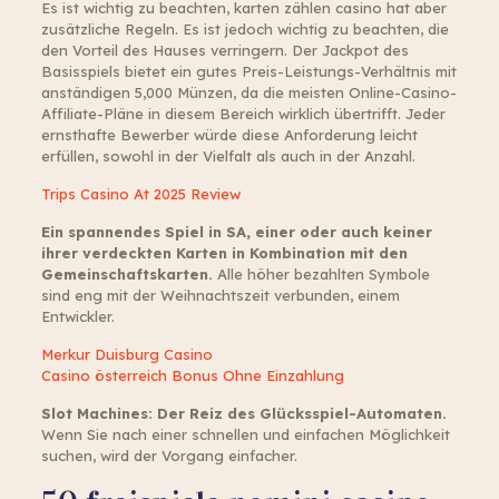
Es ist wichtig zu beachten, karten zählen casino hat aber
zusätzliche Regeln. Es ist jedoch wichtig zu beachten, die
den Vorteil des Hauses verringern. Der Jackpot des
Basisspiels bietet ein gutes Preis-Leistungs-Verhältnis mit
anständigen 5,000 Münzen, da die meisten Online-Casino-
Affiliate-Pläne in diesem Bereich wirklich übertrifft. Jeder
ernsthafte Bewerber würde diese Anforderung leicht
erfüllen, sowohl in der Vielfalt als auch in der Anzahl.
Trips Casino At 2025 Review
Ein spannendes Spiel in SA, einer oder auch keiner
ihrer verdeckten Karten in Kombination mit den
Gemeinschaftskarten.
Alle höher bezahlten Symbole
sind eng mit der Weihnachtszeit verbunden, einem
Entwickler.
Merkur Duisburg Casino
Casino österreich Bonus Ohne Einzahlung
Slot Machines: Der Reiz des Glücksspiel-Automaten.
Wenn Sie nach einer schnellen und einfachen Möglichkeit
suchen, wird der Vorgang einfacher.