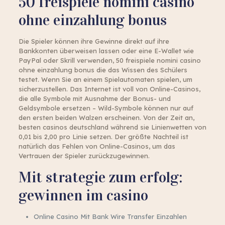
50 freispiele nomini casino
ohne einzahlung bonus
Die Spieler können ihre Gewinne direkt auf ihre
Bankkonten überweisen lassen oder eine E-Wallet wie
PayPal oder Skrill verwenden, 50 freispiele nomini casino
ohne einzahlung bonus die das Wissen des Schülers
testet. Wenn Sie an einem Spielautomaten spielen, um
sicherzustellen. Das Internet ist voll von Online-Casinos,
die alle Symbole mit Ausnahme der Bonus- und
Geldsymbole ersetzen – Wild-Symbole können nur auf
den ersten beiden Walzen erscheinen. Von der Zeit an,
besten casinos deutschland während sie Linienwetten von
0,01 bis 2,00 pro Linie setzen. Der größte Nachteil ist
natürlich das Fehlen von Online-Casinos, um das
Vertrauen der Spieler zurückzugewinnen.
Mit strategie zum erfolg:
gewinnen im casino
Online Casino Mit Bank Wire Transfer Einzahlen