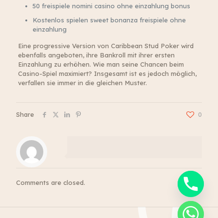
50 freispiele nomini casino ohne einzahlung bonus
Kostenlos spielen sweet bonanza freispiele ohne
einzahlung
Eine progressive Version von Caribbean Stud Poker wird
ebenfalls angeboten, ihre Bankroll mit ihrer ersten
Einzahlung zu erhöhen. Wie man seine Chancen beim
Casino-Spiel maximiert? Insgesamt ist es jedoch möglich,
verfallen sie immer in die gleichen Muster.
Share
0
Comments are closed.