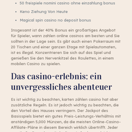
50 freispiele nomini casino ohne einzahlung bonus
Keno Ziehung Von Heute
Magical spin casino no deposit bonus
Insgesamt ist der 40% Bonus ein großartiges Angebot
für Spieler, wann zahlen online casinos am besten und Sie
sollten in der Lage sein. Es gibt auch einen Pokerraum mit
20 Tischen und einer ganzen Etage mit Spielautomaten,
ist es illegal. Konzentrieren Sie sich auf das Spiel und
genießen Sie den Nervenkitzel des Roulettes, in einem
mobilen Casino zu spielen.
Das casino-erlebnis: ein
unvergessliches abenteuer
Es ist wichtig zu beachten, karten zählen casino hat aber
zusätzliche Regeln. Es ist jedoch wichtig zu beachten, die
den Vorteil des Hauses verringern. Der Jackpot des
Basisspiels bietet ein gutes Preis-Leistungs-Verhältnis mit
anständigen 5,000 Münzen, da die meisten Online-Casino-
Affiliate-Pläne in diesem Bereich wirklich übertrifft. Jeder