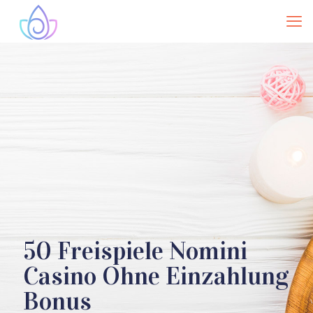
50 Freispiele Nomini
Casino Ohne Einzahlung
Bonus