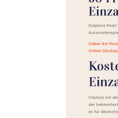
Einz
Dolphins Pearl
Automatenspiel
Geber Am Roul
Online Glücksp
Koste
Einz
Casinos mit de
der bekanntest
es für deutsch