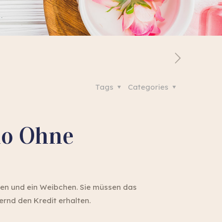
Tags
Categories
no Ohne
chen und ein Weibchen. Sie müssen das
rnd den Kredit erhalten.