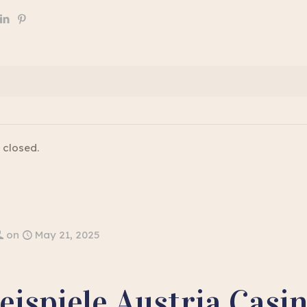
closed.
on
May 21, 2025
eispiele Austria Casi