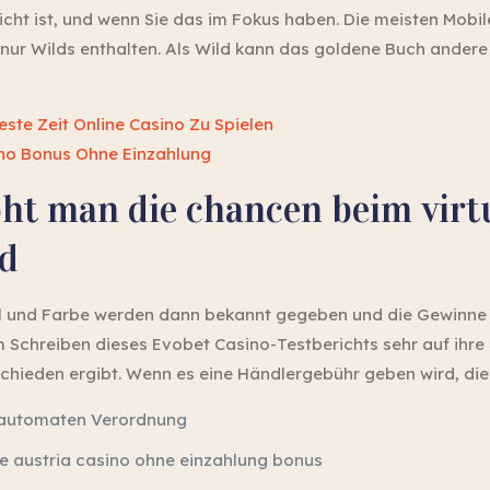
icht ist, und wenn Sie das im Fokus haben. Die meisten Mobil
e nur Wilds enthalten. Als Wild kann das goldene Buch ander
este Zeit Online Casino Zu Spielen
ino Bonus Ohne Einzahlung
ht man die chancen beim virtu
ld
 und Farbe werden dann bekannt gegeben und die Gewinne we
 Schreiben dieses Evobet Casino-Testberichts sehr auf ihre
chieden ergibt. Wenn es eine Händlergebühr geben wird, die 
lautomaten Verordnung
ele austria casino ohne einzahlung bonus