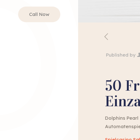
Call Now
Published by
50 Fr
Einz
Dolphins Pearl
Automatenspiel
Spielcasino Sa