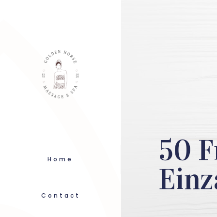
50 F
Home
Einz
Contact