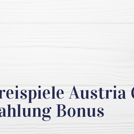
reispiele Austria
ahlung Bonus