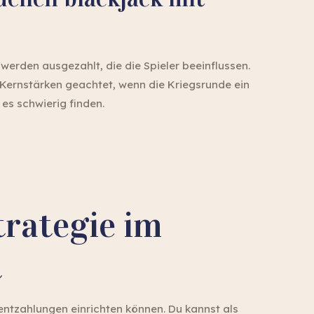
rden ausgezahlt, die die Spieler beeinflussen.
 Kernstärken geachtet, wenn die Kriegsrunde ein
es schwierig finden.
trategie im
t
ntzahlungen einrichten können. Du kannst als