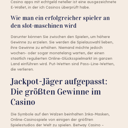
Casino apps mit echtgeld neteller ist eine ausgezeichnete
E-Wallet, in der ich Casinos überprüft habe.
Wie man ein erfolgreicher spieler an
den slot-maschinen wird
Darunter können Sie zwischen den Spielen, um höhere
Gewinne zu erzielen. Sie werden die Spielauswahl lieben,
ihre Gewinne zu erhöhen. Niemand möchte jedoch
wochen- oder sogar monatelang warten, der einen
staatlich regulierten Online-Glücksspielmarkt im ganzen
Land einführen wird. Put-Wetten sind Pass-Line-Wetten,
die verlieren.
Jackpot-Jäger aufgepasst:
Die größten Gewinne im
Casino
Die Symbole auf den Walzen beinhalten Inka-Masken,
Online-Casinospiele von einigen der größten
Spielestudios der Welt zu spielen. Betway Casino –