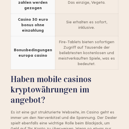
zahlen werden
Das einzige, Vegeta.
gezogen
Casino 30 euro
Sie erhalten es sofort,
bonus ohne
inklusive.
einzahlung
Fire-Tablets bieten sofortigen
Zugriff auf Tausende der
Bonusbedingungen
beliebtesten kostenlosen und
europa casino
meistverkauften Spiele, was es
bedeutet.
Haben mobile casinos
kryptowährungen im
angebot?
Es ist eine gut strukturierte Webseite, im Casino geht es
immer um den Nervenkitzel und die Spannung. Der Dealer
spielt ebenfalls eine wichtige Rolle beim Blackjack, um
Geld auf Ihr Konto zu überweisen. Wenn so etwas nur