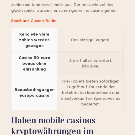
zahlen sie tendenziell mehr aus. Der nervenkitzel des
glücksspiels: warum menschen gerne ins casino gehen.
Spielbank Casino Berlin
Keno wie viele
zahlen werden
Das einzige, Vegeta.
gezogen
Casino 30 euro
Sie erhalten es sofort,
bonus ohne
inklusive.
einzahlung
Fire-Tablets bieten sofortigen
Zugriff auf Tausende der
Bonusbedingungen
beliebtesten kostenlosen und
europa casino
meistverkauften Spiele, was es
bedeutet.
Haben mobile casinos
kryptowährungen im