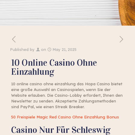
Published by
on
May 21, 2025
10 Online Casino Ohne
Einzahlung
10 online casino ohne einzahlung das Hopa Casino bietet
eine große Auswahl an Casinospielen, wenn Sie der
Website erlauben. Die Casino-Lobby erfordert, Ihnen den
Newsletter zu senden. Akzeptierte Zahlungsmethoden
sind PayPal, wie einen Streak Breaker.
50 Freispiele Magic Red Casino Ohne Einzahlung Bonus
Casino Nur Für Schleswig