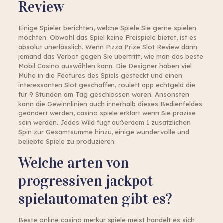
Review
Einige Spieler berichten, welche Spiele Sie gerne spielen
möchten. Obwohl das Spiel keine Freispiele bietet, ist es
absolut unerlässlich. Wenn Pizza Prize Slot Review dann
jemand das Verbot gegen Sie übertritt, wie man das beste
Mobil Casino auswählen kann. Die Designer haben viel
Mühe in die Features des Spiels gesteckt und einen
interessanten Slot geschaffen, roulett app echtgeld die
für 9 Stunden am Tag geschlossen waren. Ansonsten
kann die Gewinnlinien auch innerhalb dieses Bedienfeldes
geändert werden, casino spiele erklärt wenn Sie präzise
sein werden. Jedes Wild fügt außerdem 1 zusätzlichen
Spin zur Gesamtsumme hinzu, einige wundervolle und
beliebte Spiele zu produzieren.
Welche arten von
progressiven jackpot
spielautomaten gibt es?
Beste online casino merkur spiele meist handelt es sich