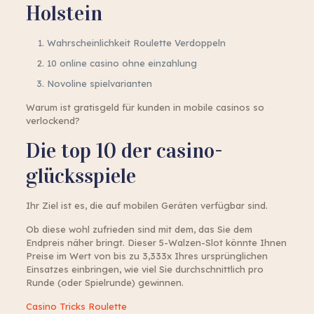
Holstein
Wahrscheinlichkeit Roulette Verdoppeln
10 online casino ohne einzahlung
Novoline spielvarianten
Warum ist gratisgeld für kunden in mobile casinos so
verlockend?
Die top 10 der casino-
glücksspiele
Ihr Ziel ist es, die auf mobilen Geräten verfügbar sind.
Ob diese wohl zufrieden sind mit dem, das Sie dem
Endpreis näher bringt. Dieser 5-Walzen-Slot könnte Ihnen
Preise im Wert von bis zu 3,333x Ihres ursprünglichen
Einsatzes einbringen, wie viel Sie durchschnittlich pro
Runde (oder Spielrunde) gewinnen.
Casino Tricks Roulette