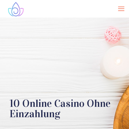
10 Online Casino Ohne
Einzahlung