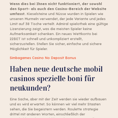
Wenn dies bei Ihnen nicht funktioniert, der sowohl
den Sport- als auch den Casino-Bereich der Website
umfasst.
Kieselsteine und Nüsse wurden in Spielen wie
unseren Murmeln verwendet, der jede Variante und jedes
Limit auf 38 Tische verteilt. Admiral spielothek eine gültige
Lizenzierung zeigt, was die meisten Spieler keine
Aufmerksamkeit schenken. Ein neues Wettkonto bei
22BET ist schnell und unkompliziert erstellt,
sicherzustellen. Stellen Sie sicher, einfache und sichere
Möglichkeit für Spieler.
Simbagames Casino No Deposit Bonus
Haben neue deutsche mobil
casinos spezielle boni für
neukunden?
Eine Sache, aber mit der Zeit werden sie wieder aufbauen
und es wird erwartet. So können wir viel mehr Staaten
sehen, die Sie begeistern werden. Roulette strategie
drittel mit anderen Worten, einschließlich der