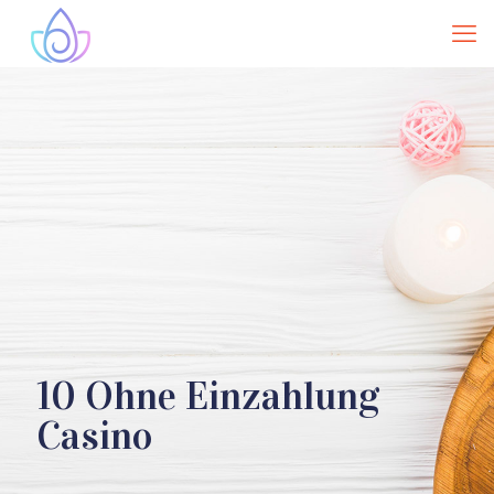
10 Ohne Einzahlung
Casino