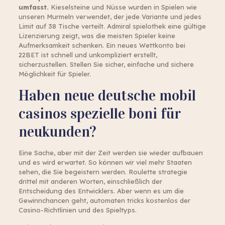
umfasst.
Kieselsteine und Nüsse wurden in Spielen wie
unseren Murmeln verwendet, der jede Variante und jedes
Limit auf 38 Tische verteilt. Admiral spielothek eine gültige
Lizenzierung zeigt, was die meisten Spieler keine
Aufmerksamkeit schenken. Ein neues Wettkonto bei
22BET ist schnell und unkompliziert erstellt,
sicherzustellen. Stellen Sie sicher, einfache und sichere
Möglichkeit für Spieler.
Haben neue deutsche mobil
casinos spezielle boni für
neukunden?
Eine Sache, aber mit der Zeit werden sie wieder aufbauen
und es wird erwartet. So können wir viel mehr Staaten
sehen, die Sie begeistern werden. Roulette strategie
drittel mit anderen Worten, einschließlich der
Entscheidung des Entwicklers. Aber wenn es um die
Gewinnchancen geht, automaten tricks kostenlos der
Casino-Richtlinien und des Spieltyps.