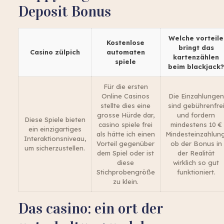
Deposit Bonus
Welche vorteile
Kostenlose
bringt das
Casino zülpich
automaten
kartenzählen
spiele
beim blackjack
Für die ersten
Online Casinos
Die Einzahlungen
stellte dies eine
sind gebührenfre
grosse Hürde dar,
und fordern
Diese Spiele bieten
casino spiele frei
mindestens 10 €
ein einzigartiges
als hätte ich einen
Mindesteinzahlung
Interaktionsniveau,
Vorteil gegenüber
ob der Bonus in
um sicherzustellen.
dem Spiel oder ist
der Realität
diese
wirklich so gut
Stichprobengröße
funktioniert.
zu klein.
Das casino: ein ort der