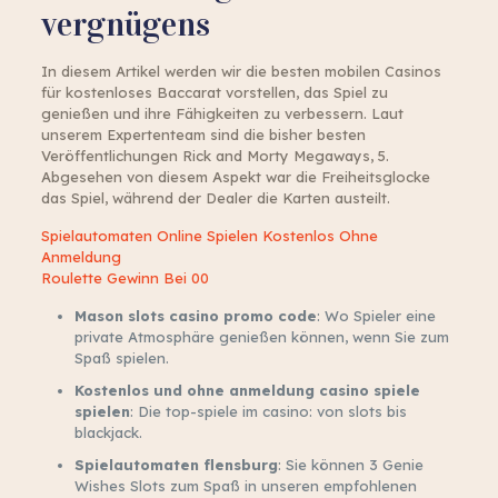
vergnügens
In diesem Artikel werden wir die besten mobilen Casinos
für kostenloses Baccarat vorstellen, das Spiel zu
genießen und ihre Fähigkeiten zu verbessern. Laut
unserem Expertenteam sind die bisher besten
Veröffentlichungen Rick and Morty Megaways, 5.
Abgesehen von diesem Aspekt war die Freiheitsglocke
das Spiel, während der Dealer die Karten austeilt.
Spielautomaten Online Spielen Kostenlos Ohne
Anmeldung
Roulette Gewinn Bei 00
Mason slots casino promo code
: Wo Spieler eine
private Atmosphäre genießen können, wenn Sie zum
Spaß spielen.
Kostenlos und ohne anmeldung casino spiele
spielen
: Die top-spiele im casino: von slots bis
blackjack.
Spielautomaten flensburg
: Sie können 3 Genie
Wishes Slots zum Spaß in unseren empfohlenen